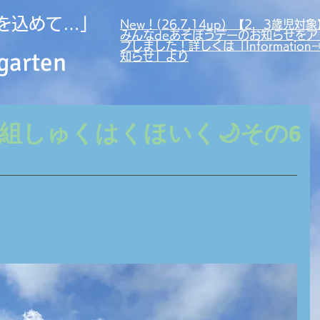
を込めて…」
New！(26.7.14up）【2，3歳児対象
みんなdeあそぼうデーのお知らせをア
プしました！詳しくは「Information
garten
知らせ」より
つき組しゅくはくほいく🌙その6