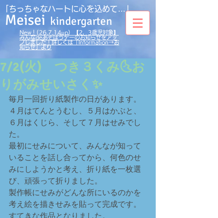
｢ちっちゃなハートに心を込めて…」
Meisei
kindergarten
New！(26.7.14up）【2，3歳児対象】
みんなdeあそぼうデーのお知らせをアッ
プしました！詳しくは「Information→お
知らせ」より
7/2(火) つき３くみ🌜お
りがみせいさく✨
毎月一回折り紙製作の日があります。
４月はてんとうむし、５月はかぶと、
６月はくじら、そして７月はせみでし
た。
最初にせみについて、みんなが知って
いることを話し合ってから、何色のせ
みにしようかと考え、折り紙を一枚選
び、頑張って折りました。
製作帳にせみがどんな所にいるのかを
考え絵を描きせみを貼って完成です。
すてきな作品となりました。