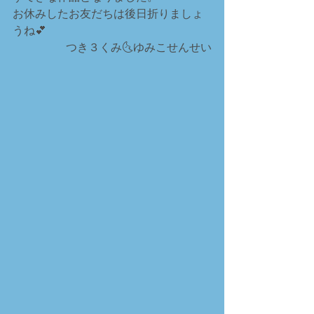
お休みしたお友だちは後日折りましょ
うね💕
つき３くみ🌜ゆみこせんせい