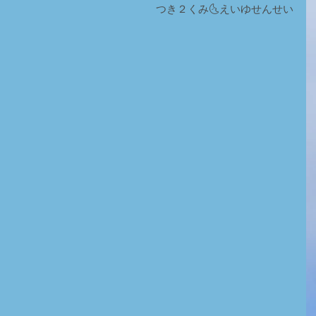
つき２くみ🌜えいゆせんせい