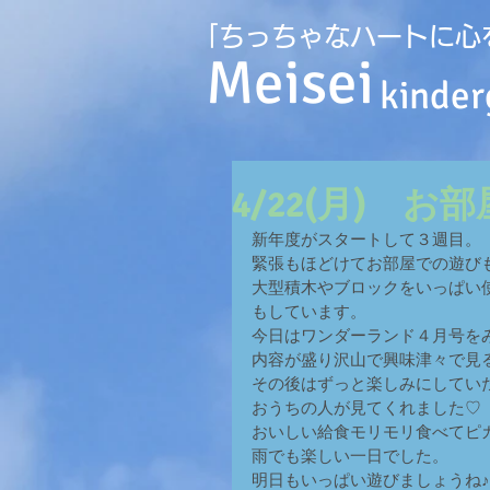
｢ちっちゃなハートに心
Meisei
kinder
4/22(月) 
新年度がスタートして３週目。
緊張もほどけてお部屋での遊び
大型積木やブロックをいっぱい
もしています。
今日はワンダーランド４月号を
内容が盛り沢山で興味津々で見
その後はずっと楽しみにしてい
おうちの人が見てくれました♡
おいしい給食モリモリ食べてピ
雨でも楽しい一日でした。
明日もいっぱい遊びましょうね♪