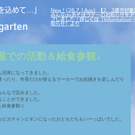
を込めて…」
New！(26.7.14up）【2，3歳児対象
みんなdeあそぼうデーのお知らせをア
プしました！詳しくは「Information
garten
知らせ」より
お部屋での活動＆給食参観♪
も活発になってきました。
使ったり、年長だけが使えるマーカーでお絵描きを楽しんだり
みんなで読みました。
ることができました。
た給食参観☆
カピカチャンピオンになったおともだちもいーっぱいでした。