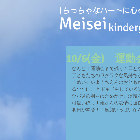
｢ちっちゃなハートに心
Meisei
kinder
10/6(金) 
なんと！運動会まで残り１日と
子どもたちのワクワクな気持ち
「めいせいようちえんのおとも
る･･･！！｣とドキドキしてい
ツバメの羽をはためかせ、演技を
可愛いほし１組さんの表情に担
明日が本番！！笑顔いっぱいがん