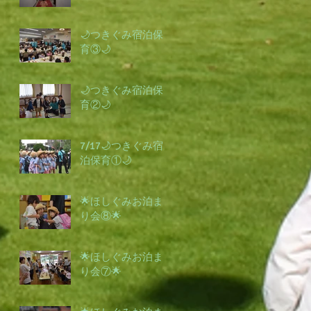
🌙つきぐみ宿泊保
育③🌙
🌙つきぐみ宿泊保
育②🌙
7/17🌙つきぐみ宿
泊保育①🌙
🌟ほしぐみお泊ま
り会⑧🌟
🌟ほしぐみお泊ま
り会⑦🌟