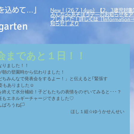
を込めて…」
New！(26.7.14up）【2，3歳児対象
みんなdeあそぼうデーのお知らせをア
プしました！詳しくは「Information
garten
知らせ」より
運動会まであと１日！！
なりました！！
が朝の登園時から伝わりました！
だちみんなで発表会をするよー！」と伝えると｢緊張す
る姿もありました☺
終えて水分補給！子どもたちの表情をのぞいてみると･･･？
任もエネルギーチャージできました♡
ばろうね🏳
ほし１組☆ゆうかせんせい