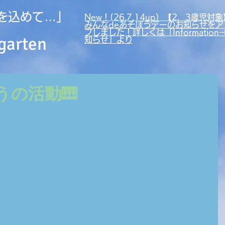
を込めて…」
New！(26.7.14up）【2，3歳児対象
みんなdeあそぼうデーのお知らせをア
プしました！詳しくは「Information
garten
知らせ」より
ょうの活動🎹