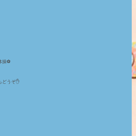
体操⚽
もどうぞ✋