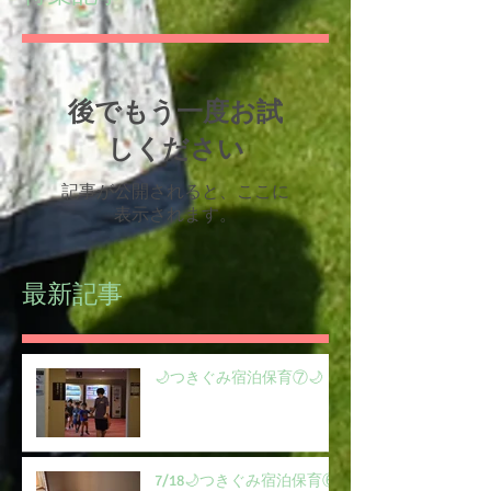
後でもう一度お試
しください
記事が公開されると、ここに
表示されます。
最新記事
🌙つきぐみ宿泊保育⑦🌙
7/18🌙つきぐみ宿泊保育⑥