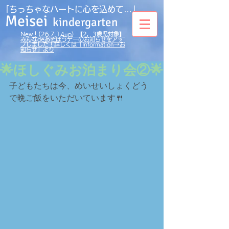
｢ちっちゃなハートに心を込めて…」
Meisei
kindergarten
New！(26.7.14up）【2，3歳児対象】
みんなdeあそぼうデーのお知らせをアッ
プしました！詳しくは「Information→お
知らせ」より
🌟ほしぐみお泊まり会②🌟
子どもたちは今、めいせいしょくどう
で晩ご飯をいただいています🍴