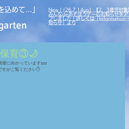
を込めて…」
New！(26.7.14up）【2，3歳児対象
みんなdeあそぼうデーのお知らせをア
プしました！詳しくは「Information
garten
知らせ」より
保育③🌙
寝に向かっていますzzz
ですがご覧ください✋