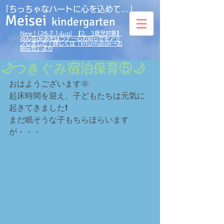
｢ちっちゃなハートに心を込めて…」
Meisei
kindergarten
New！(26.7.14up）【2，3歳児対象】
みんなdeあそぼうデーのお知らせをアッ
プしました！詳しくは「Information→お
知らせ」より
🌙つきぐみ宿泊保育⑤🌙
おはようございます🌞
起床時間を迎え、子どもたちは元気に
起きてきました❗
まだ眠そうな子もちらほらいます
が・・・