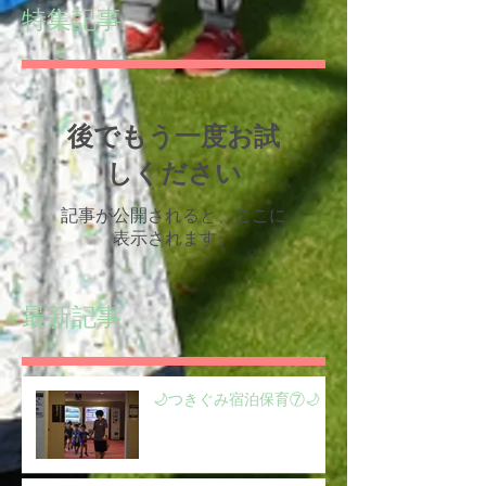
特集記事
後でもう一度お試
しください
記事が公開されると、ここに
表示されます。
最新記事
🌙つきぐみ宿泊保育⑦🌙