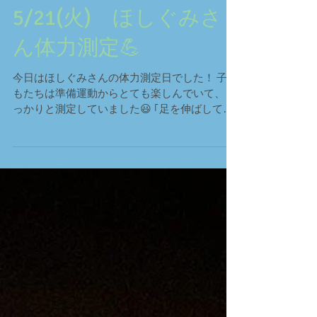
のお友だちはドキドキ！！ 自己紹介はみんな大
きな声で発表することができました🎤 どうぶつ
体操１・２・３は、見ている子は座りながら手
を動かしてとても楽しく踊っていました💕 お誕
生日の子はお面をつけてにこにこでぴょんぴょ
んかわいく...
5/21(火) ほしぐみさ
ん体力測定💪
今日はほしぐみさんの体力測定日でした！ 子ど
もたちは準備運動からとても楽しんでいて、し
っかりと測定していました😃 ｢足を伸ばして体
はどのくらいやわらかいかな～？｣ ｢うさぎさん
ジャンプ、早くできるかな～？｣ ｢どのくらいた
くさんジャンプできるかな～？｣...