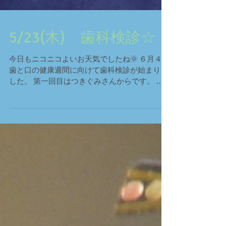
5/23(木) 歯科検診☆
今日もニコニコよいお天気でしたね🌞 ６月４日
歯と口の健康週間に向けて歯科検診が始まりま
した。 第一回目はつきぐみさんからです。 昨
日から、｢歯医者さんに見ていただきましょう♪
おうちで朝ご飯のあと歯みがきしてきてね｣ と
話してあったので、朝から｢歯医者さんいつく
るの？｣と話...