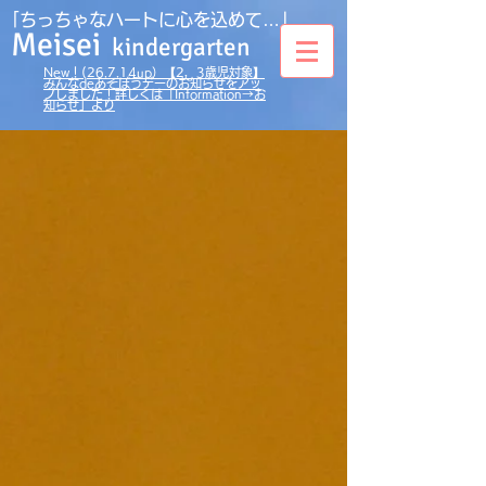
｢ちっちゃなハートに心を込めて…」
Meisei
kindergarten
New！(26.7.14up）【2，3歳児対象】
みんなdeあそぼうデーのお知らせをアッ
プしました！詳しくは「Information→お
知らせ」より