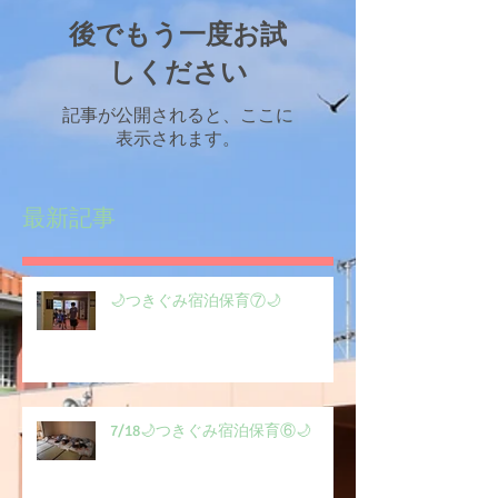
後でもう一度お試
しください
記事が公開されると、ここに
表示されます。
最新記事
🌙つきぐみ宿泊保育⑦🌙
7/18🌙つきぐみ宿泊保育⑥🌙