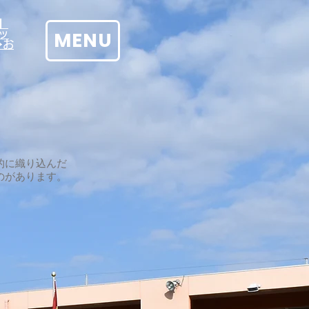
】
MENU
ッ
→お
的に織り込んだ
のがあります。