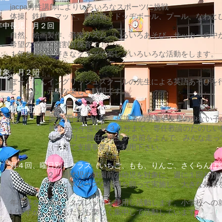
講師によりいろいろなスポーツに挑戦
ット、跳び箱、ドッヂボール、プール、なわとび
年中長児、月２回
、音楽リズム、いろいろあそび、サッカーの中
を縦割り保育で！
好きなクラブで楽しくいろいろな活動をします。
対象、月２回
グリッシュスクールの先生による英語あそびを行
元気な楽しい時間です。
」 毎日開室
して、保護者の労働や友達の少ない子のため
６時３０分まで、専任教諭のたのしい保育で
任の先生の名前をよんで、みんな走って集ま
支援事業）ご利用下さい。
」
月４回、曜日別４クラス（いちご、もも、りんご、さくらんぼ
就園前の幼児を対象に、週に１回お預かりし
ズな就園を願って実施し、大きな効果をあげ
児を対象に、タブレットを使用し活動します。小学校への就
どもたちも楽しく集中して活動しています。