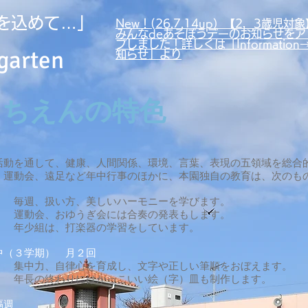
を込めて…」
New！(26.7.14up）【2，3歳児対象
みんなdeあそぼうデーのお知らせをア
プしました！詳しくは「Information
garten
知らせ」より
うちえんの特色
活動を通して、健康、人間関係、環境、言葉、表現の五領域を総合
運動会、遠足など年中行事のほかに、本園独自の教育は、次のも
）
毎週、扱い方、美しいハーモニーを学びます。
うぎ会には合奏の発表もします。
楽器の学習をしています。
中（３学期） 月２回
心を育成し、文字や正しい筆順をおぼえます。
にはかっこいい絵（字）皿も制作します。
隔週