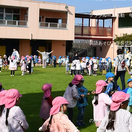
jacpa男性
体操、鉄棒、マ
クラブルーム活動 
自然、絵画製作
希望の活動
１年を通して
英語あそび 年長児
ぼーぐなんイン
とっても、
「ナーサリールーム
園生活に直結
終了から午後
ナーサリー担
（子育て
「明成プレイルーム
２～３才児の
支援とスムー
のびのびボード
年長
いますが、子