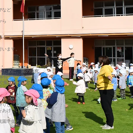
など
から
います。
に、園の保育
す。降園後、
ってきます。
組）
て、家庭の育児
ています。
園準備として行って