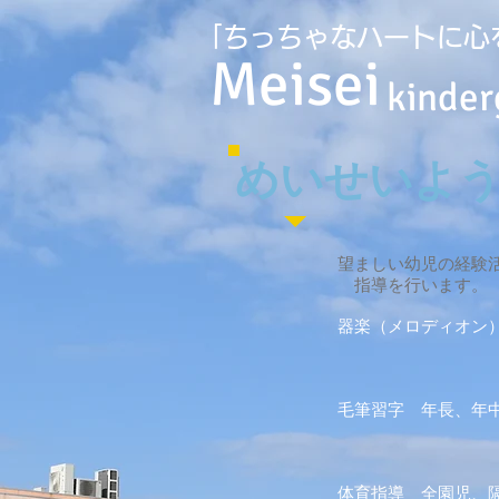
｢ちっちゃなハートに心
Meisei
kinder
​めいせいよ
望ましい幼児の経験
指導を行います。 
器楽（メロディオン
運動会、おゆ
年少組は、打
毛筆習字 年長、年
集中力、自律
年長の終わり
体育指導 全園児、